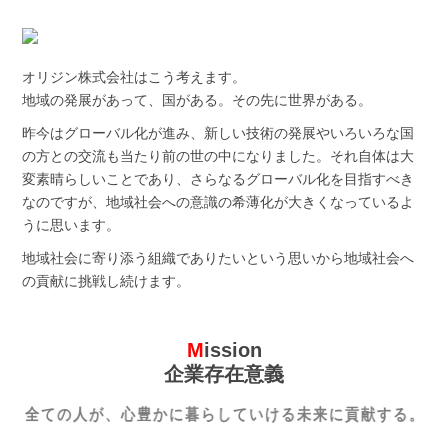
オリジン株式会社はこう考えます。
地域の発展があって、国がある。その先に世界がある。
昨今はグローバル化が進み、新しい技術の発展やいろいろな国
の方との交流も当たり前の世の中になりました。それ自体は大
変素晴らしいことであり、さらなるグローバル化を目指すべき
なのですが、地域社会への意識の希薄化が大きくなっているよ
うに思います。
地域社会に寄り添う組織でありたいという思いから地域社会へ
の貢献に挑戦し続けます。
Mission
企業存在意義
全
て
の
人
が
、
心
豊
か
に
暮
ら
し
て
い
け
る
未
来
に
貢
献
す
る
。