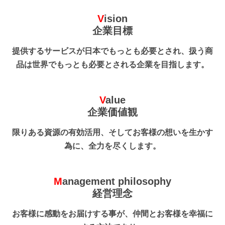
Vision
企業目標
提
供
す
る
サ
ー
ビ
ス
が
日
本
で
も
っ
と
も
必
要
と
さ
れ
、
扱
う
商
品
は
世
界
で
も
っ
と
も
必
要
と
さ
れ
る
企
業
を
目
指
し
ま
す
。
Value
企業価値観
限
り
あ
る
資
源
の
有
効
活
用
、
そ
し
て
お
客
様
の
想
い
を
生
か
す
為
に
、
全
力
を
尽
く
し
ま
す
。
Management philosophy
経営理念
お
客
様
に
感
動
を
お
届
け
す
る
事
が
、
仲
間
と
お
客
様
を
幸
福
に