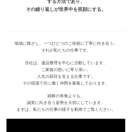
す
る
方
法
で
あ
り
、
そ
の
繰
り
返
し
が
世
界
中
を
笑
顔
に
す
る
。
地域に根ざし、一つひとつのご依頼に丁寧に向き合う。
それが私たちの仕事です。
当社は、遺品整理を中心に活動しています。
ご家族の想いに寄り添い、
人生の節目を支える仕事です。
その現場で共に働く仲間を募集しております。
経験の有無よりも、
誠実に向き合う姿勢を大切にしています。
まずは、私たちの仕事の様子を動画でご覧ください。